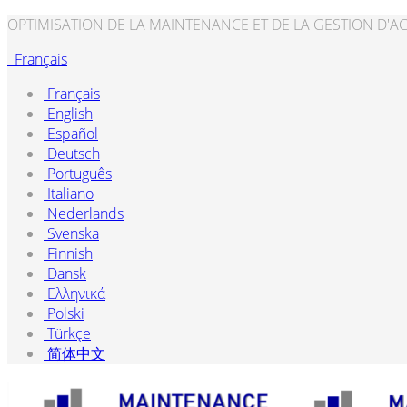
OPTIMISATION DE LA MAINTENANCE ET DE LA GESTION D'AC
Français
Français
English
Español
Deutsch
Português
Italiano
Nederlands
Svenska
Finnish
Dansk
Ελληνικά
Polski
Türkçe
简体中文